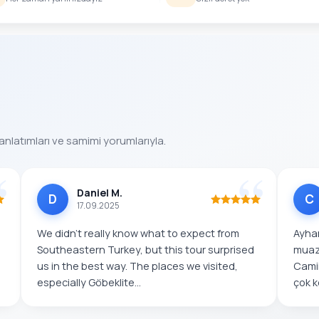
anlatımları ve samimi yorumlarıyla.
Daniel M.
D
C
17.09.2025
We didn’t really know what to expect from
Ayhan
Southeastern Turkey, but this tour surprised
muaz
us in the best way. The places we visited,
Camii
especially Göbeklite...
çok k