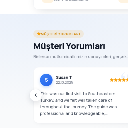
MÜŞTERI YORUMLARI
Müşteri Yorumları
Binlerce mutlu misafirimizin deneyimleri, gerçek 
Susan T
S
22.10.2025
This was our first visit to Southeastern
Turkey, and we felt well taken care of
throughout the journey. The guide was
professional and knowledgeable,...