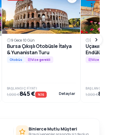
9 Gece 10 Gün
7 Gece 8 Gün
Bursa Çıkışlı Otobüsle İtalya
Uçaklı Büyük İspanya
& Yunanistan Turu
Endülüs Harikaları Tu
Otobüs
Vize gerekli
Vize gerekli
BAŞLANGIÇ FIYATI
BAŞLANGIÇ FIYATI
845 €
859 €
Detaylar
1,000 €
1,000 €
%16
%14
Binlerce Mutlu Müşteri
Bize güvenenler arasında siz de olun