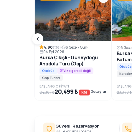
Rezervasyon ve Bilgi
4.90
6 Gece 7 Gün
(136)
6 Gece
04 Eyl 2026
Bursa Ç
Bursa Çıkışlı - Güneydoğu
Batum
Anadolu Turu (Gap)
Otobüs
Otobüs
Vize gerekli değil
Karaden
Gap Turları
BAŞLANGIÇ FIYATI
BAŞLANGI
20,499 ₺
Detaylar
24,367 ₺
23,348 ₺
%16
Güvenli Rezervasyon
SSL ile korumalı ödeme