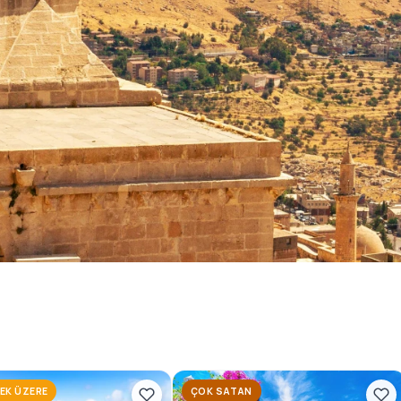
 Turları
nı konforlu ve planlı tur
oruz.
EK ÜZERE
ÇOK SATAN