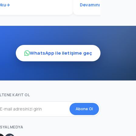
Oku
Devamını Oku
WhatsApp ile iletişime geç
LTENE KAYIT OL
Abone Ol
SYAL MEDYA