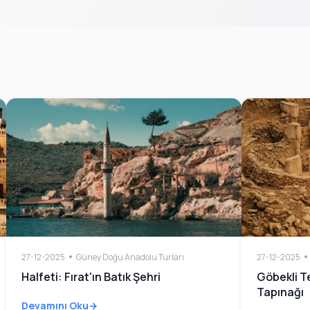
27-12-2025
Güney Doğu Anadolu Turları
27-12-2025
Halfeti: Fırat'ın Batık Şehri
Göbekli T
Tapınağı
Devamını Oku