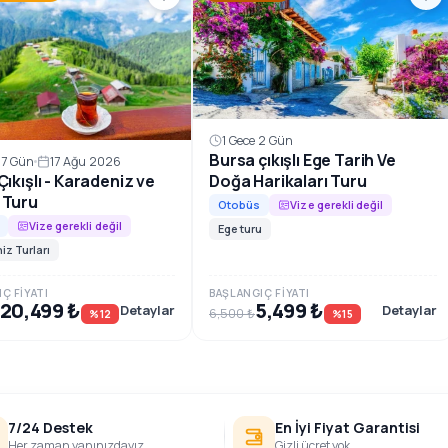
1 Gece 2 Gün
Bursa çıkışlı Ege Tarih Ve
 7 Gün
17 Ağu 2026
ıkışlı - Karadeniz ve
Doğa Harikaları Turu
 Turu
Otobüs
Vize gerekli değil
Vize gerekli değil
Ege turu
iz Turları
Ç FIYATI
BAŞLANGIÇ FIYATI
20,499 ₺
5,499 ₺
Detaylar
Detaylar
6,500 ₺
%12
%15
7/24 Destek
En İyi Fiyat Garantisi
Her zaman yanınızdayız
Gizli ücret yok