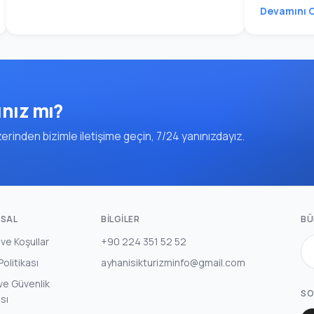
Devamını 
ınız mı?
rinden bizimle iletişime geçin, 7/24 yanınızdayız.
SAL
BILGILER
BÜ
 ve Koşullar
+90 224 351 52 52
 Politikası
ayhanisikturizminfo@gmail.com
k ve Güvenlik
SO
ası