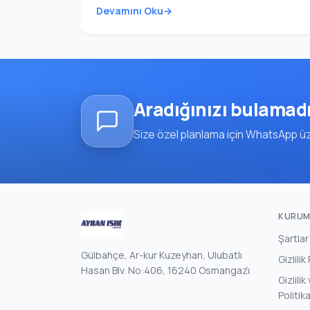
Devamını Oku
Aradığınızı bulamad
Size özel planlama için WhatsApp üze
KURUM
Şartlar
Gülbahçe, Ar-kur Kuzeyhan, Ulubatlı
Gizlilik
Hasan Blv. No:406, 16240 Osmangazi̇
Gizlili
Politik