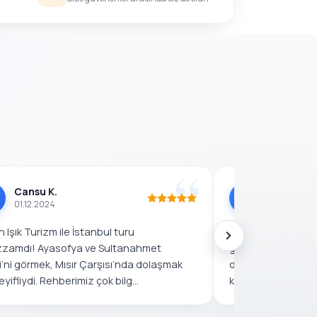
Cansu K.
Mustafa 
M
01.12.2024
25.11.2024
 Işık Turizm ile İstanbul turu
Bulgaristan’dan 
zamdı! Ayasofya ve Sultanahmet
gelerek Ayhan Işık
’ni görmek, Mısır Çarşısı’nda dolaşmak
deneyim yaşadım! 
eyifliydi. Rehberimiz çok bilg...
kadar düşünülmüşt