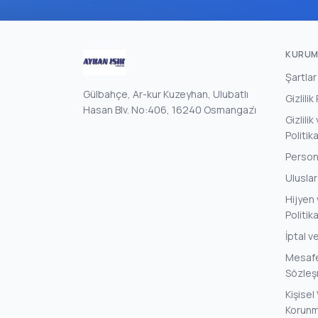
KURUM
Şartlar
Gülbahçe, Ar-kur Kuzeyhan, Ulubatlı
Gizlilik
Hasan Blv. No:406, 16240 Osmangazi̇
Gizlili
Politik
Persone
Uluslar
Hijyen 
Politik
İptal v
Mesafel
Sözleş
Kişisel 
Korunm