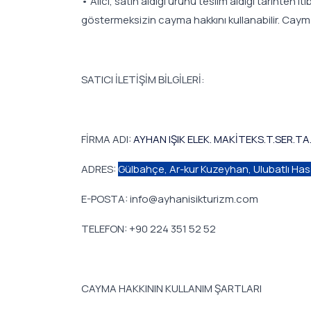
• Alıcı, satın aldığı ürünü teslim aldığı tarihten
göstermeksizin cayma hakkını kullanabilir. Cayma ha
SATICI İLETİŞİM BİLGİLERİ:
FİRMA ADI:
AYHAN IŞIK ELEK. MAKİTEKS.T.SER.TA.
ADRES:
Gülbahçe, Ar-kur Kuzeyhan, Ulubatlı Has
E-POSTA: info@ayhanisikturizm.com
TELEFON: +90 224 351 52 52
CAYMA HAKKININ KULLANIM ŞARTLARI