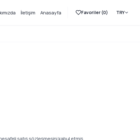
Favoriler (
0
)
TRY
kımızda
İletişim
Anasayfa
mesafeli satış sözleşmesini kabul etmiş