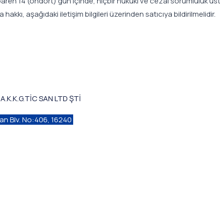
 itibaren 14 (ondört) gün içinde, hiçbir hukuki ve cezai sorumluluk 
kkı, aşağıdaki iletişim bilgileri üzerinden satıcıya bildirilmelidir.
A.K.K.G.TİC SAN LTD ŞTİ
an Blv. No:406, 16240