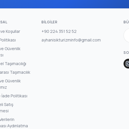
SAL
BILGILER
BÜ
 ve Koşullar
+90 224 351 52 52
 Politikası
ayhanisikturizminfo@gmail.com
k ve Güvenlik
SO
ası
l Taşımacılığı
arası Taşımacılık
ve Güvenlik
amız
e İade Politikası
i Satış
mesi
Verilerin
ası Aydınlatma