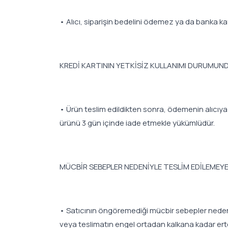
• Alıcı, siparişin bedelini ödemez ya da banka ka
KREDİ KARTININ YETKİSİZ KULLANIMI DURUMUN
• Ürün teslim edildikten sonra, ödemenin alıcıya a
ürünü 3 gün içinde iade etmekle yükümlüdür.
MÜCBİR SEBEPLER NEDENİYLE TESLİM EDİLEMEY
• Satıcının öngöremediği mücbir sebepler nedeniyle 
veya teslimatın engel ortadan kalkana kadar erte