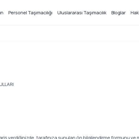
ın
Personel Taşımacılığı
Uluslararası Taşımacılık
Bloglar
Hak
ULLARI
riş verdiğinizde, tarafınıza sunulan ön bilgilendirme formunu ve 