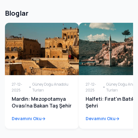
Bloglar
27-12-
Güney Doğu Anadolu
27-12-
Güney Doğu Anad
2025
Turları
2025
Turları
Mardin: Mezopotamya
Halfeti: Fırat'ın Batık
Ovası'na Bakan Taş Şehir
Şehri
Devamını Oku
Devamını Oku