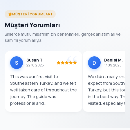
MÜŞTERI YORUMLARI
Müşteri Yorumları
Binlerce mutlu misafirimizin deneyimleri, gerçek anlatımları ve
samimi yorumlarıyla.
Susan T
Daniel M.
S
D
22.10.2025
17.09.2025
This was our first visit to
We didn’t really know
Southeastern Turkey, and we felt
expect from Southea
well taken care of throughout the
Turkey, but this tour
journey. The guide was
in the best way. The
professional and
visited, especially Göb
knowledgeable,...