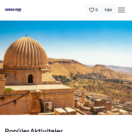
TRY
0
Güneydoğu Anadolu Turları
Popüler Aktiviteler