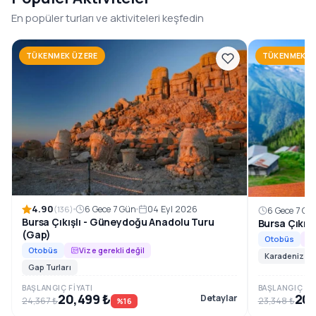
1996’dan beri, Güneydoğu Anadolu’nun en özel rotalarını
En popüler turları ve aktiviteleri keşfedin
konforlu ve planlı tur programlarıyla sizlerle
buluşturuyoruz.
TÜKENMEK ÜZERE
TÜKENMEK Ü
Rezervasyon ve Bilgi
4.90
6 Gece 7 Gün
04 Eyl 2026
(136)
6 Gece 7 Gü
Bursa Çıkışlı - Güneydoğu Anadolu Turu
Bursa Çıkış
(Gap)
Otobüs
Otobüs
Vize gerekli değil
Karadeniz Tur
Gap Turları
BAŞLANGIÇ FIYATI
BAŞLANGIÇ FIY
20,499 ₺
20,
Detaylar
24,367 ₺
23,348 ₺
%16