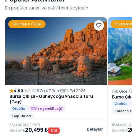
1996’dan beri, Güneydoğu Anadolu’nun en özel rotalarını
En popüler turları ve aktiviteleri keşfedin
konforlu ve planlı tur programlarıyla sizlerle
buluşturuyoruz.
TÜKENMEK ÜZERE
TÜKENMEK Ü
Rezervasyon ve Bilgi
4.90
6 Gece 7 Gün
04 Eyl 2026
(136)
6 Gece 7 Gü
Bursa Çıkışlı - Güneydoğu Anadolu Turu
Bursa Çıkış
(Gap)
Otobüs
Otobüs
Vize gerekli değil
Karadeniz Tur
Gap Turları
BAŞLANGIÇ FIYATI
BAŞLANGIÇ FIY
20,499 ₺
20,
Detaylar
24,367 ₺
23,348 ₺
%16