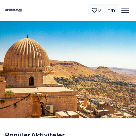
TRY
0
Güneydoğu Anadolu Turları
Popüler Aktiviteler