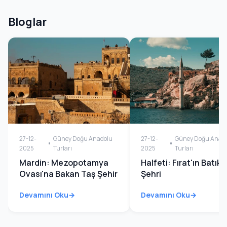
Bloglar
27-12-
Güney Doğu Anadolu
27-12-
Güney Doğu Anad
2025
Turları
2025
Turları
Mardin: Mezopotamya
Halfeti: Fırat'ın Batık
Ovası'na Bakan Taş Şehir
Şehri
Devamını Oku
Devamını Oku