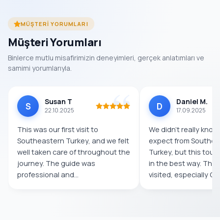
MÜŞTERI YORUMLARI
Müşteri Yorumları
Binlerce mutlu misafirimizin deneyimleri, gerçek anlatımları ve
samimi yorumlarıyla.
Susan T
Daniel M.
S
D
22.10.2025
17.09.2025
This was our first visit to
We didn’t really know
Southeastern Turkey, and we felt
expect from Southea
well taken care of throughout the
Turkey, but this tour
journey. The guide was
in the best way. The
professional and
visited, especially Göb
knowledgeable,...