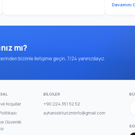
Devamını 
ınız mı?
rinden bizimle iletişime geçin, 7/24 yanınızdayız.
SAL
BILGILER
BÜ
 ve Koşullar
+90 224 351 52 52
 Politikası
ayhanisikturizminfo@gmail.com
k ve Güvenlik
SO
ası