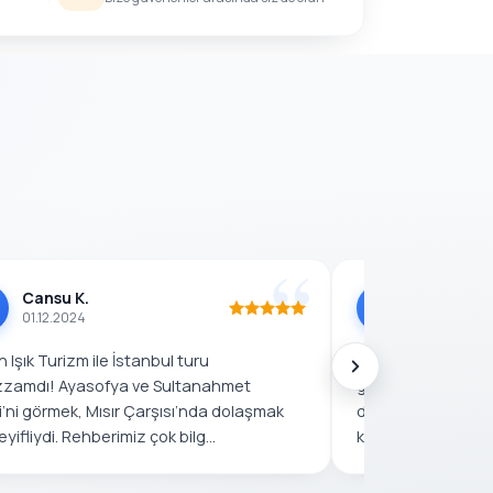
Cansu K.
Mustafa 
M
01.12.2024
25.11.2024
 Işık Turizm ile İstanbul turu
Bulgaristan’dan 
zamdı! Ayasofya ve Sultanahmet
gelerek Ayhan Işık
’ni görmek, Mısır Çarşısı’nda dolaşmak
deneyim yaşadım! 
eyifliydi. Rehberimiz çok bilg...
kadar düşünülmüşt