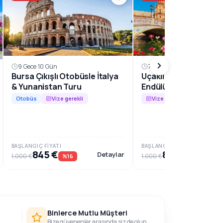
9 Gece 10 Gün
7 Gece 8 Gün
Bursa Çıkışlı Otobüsle İtalya
Uçaklı Büyük İspanya
& Yunanistan Turu
Endülüs Harikaları Tu
Otobüs
Vize gerekli
Vize gerekli
BAŞLANGIÇ FIYATI
BAŞLANGIÇ FIYATI
845 €
859 €
Detaylar
1,000 €
1,000 €
%16
%14
Binlerce Mutlu Müşteri
Bize güvenenler arasında siz de olun