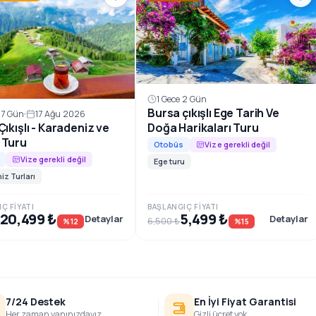
1 Gece 2 Gün
Bursa çıkışlı Ege Tarih Ve
 7 Gün
17 Ağu 2026
ıkışlı - Karadeniz ve
Doğa Harikaları Turu
 Turu
Otobüs
Vize gerekli değil
Vize gerekli değil
Ege turu
iz Turları
Ç FIYATI
BAŞLANGIÇ FIYATI
20,499 ₺
5,499 ₺
Detaylar
Detaylar
6,500 ₺
%12
%15
7/24 Destek
En İyi Fiyat Garantisi
Her zaman yanınızdayız
Gizli ücret yok