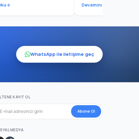
Oku
Devamını Oku
WhatsApp ile iletişime geç
LTENE KAYIT OL
Abone Ol
SYAL MEDYA