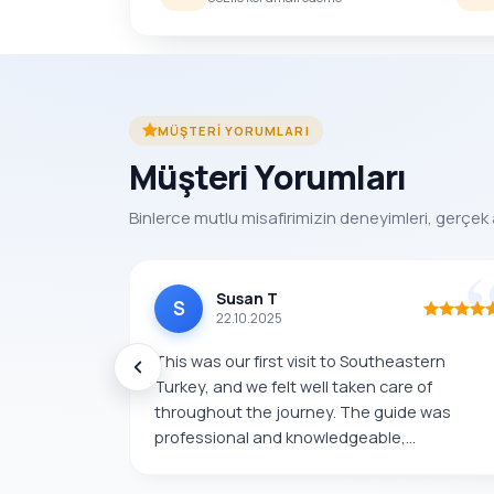
MÜŞTERI YORUMLARI
Müşteri Yorumları
Binlerce mutlu misafirimizin deneyimleri, gerçek 
Susan T
S
22.10.2025
This was our first visit to Southeastern
Turkey, and we felt well taken care of
throughout the journey. The guide was
professional and knowledgeable,...