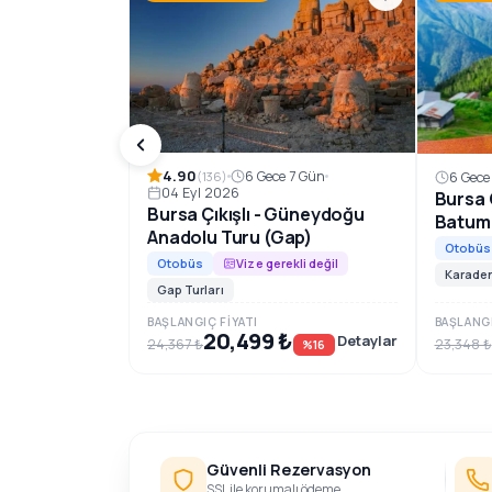
Rezervasyon ve Bilgi
4.90
6 Gece 7 Gün
(136)
6 Gece
04 Eyl 2026
Bursa Ç
Bursa Çıkışlı - Güneydoğu
Batum
Anadolu Turu (Gap)
Otobüs
Otobüs
Vize gerekli değil
Karaden
Gap Turları
BAŞLANGIÇ FIYATI
BAŞLANGI
20,499 ₺
Detaylar
24,367 ₺
23,348 ₺
%16
Güvenli Rezervasyon
SSL ile korumalı ödeme