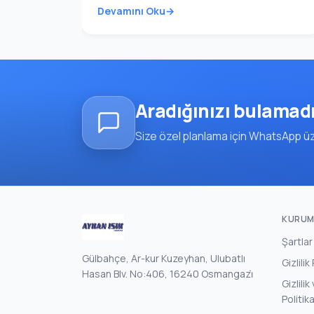
Devamını Oku
Aradığınızı bulamad
Size özel planlama için WhatsApp üze
KURUM
Şartlar
Gülbahçe, Ar-kur Kuzeyhan, Ulubatlı
Gizlilik
Hasan Blv. No:406, 16240 Osmangazi̇
Gizlili
Politik