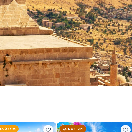
 Turları
nı konforlu ve planlı tur
oruz.
EK ÜZERE
ÇOK SATAN