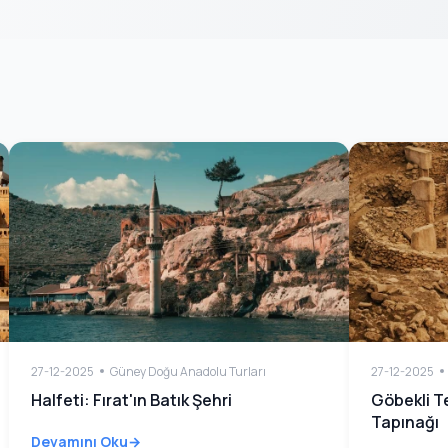
27-12-2025
Güney Doğu Anadolu Turları
27-12-2025
Halfeti: Fırat'ın Batık Şehri
Göbekli T
Tapınağı
Devamını Oku