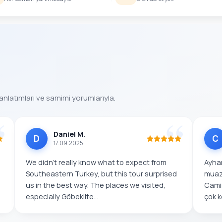
anlatımları ve samimi yorumlarıyla.
Daniel M.
D
C
17.09.2025
We didn’t really know what to expect from
Ayhan
Southeastern Turkey, but this tour surprised
muaz
us in the best way. The places we visited,
Camii
especially Göbeklite...
çok k