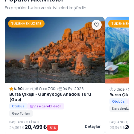
1996’dan beri, Güneydoğu Anadolu’nun en özel rotalarını
En popüler turları ve aktiviteleri keşfedin
konforlu ve planlı tur programlarıyla sizlerle
buluşturuyoruz.
TÜKENMEK ÜZERE
TÜKENMEK Ü
Rezervasyon ve Bilgi
4.90
6 Gece 7 Gün
04 Eyl 2026
(136)
6 Gece 7 Gü
Bursa Çıkışlı - Güneydoğu Anadolu Turu
Bursa Çıkış
(Gap)
Otobüs
Otobüs
Vize gerekli değil
Karadeniz Tur
Gap Turları
BAŞLANGIÇ FIYATI
BAŞLANGIÇ FIY
20,499 ₺
20,
Detaylar
24,367 ₺
23,348 ₺
%16