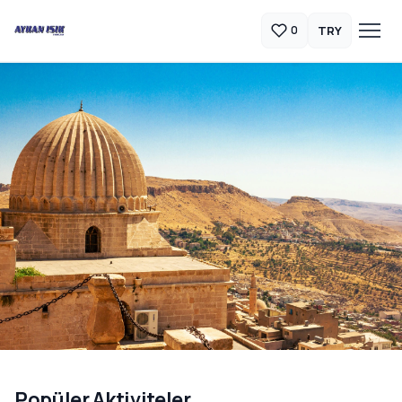
TRY
0
Güneydoğu Anadolu Turları
Popüler Aktiviteler