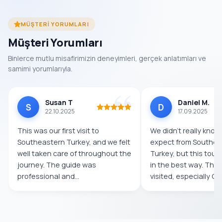
MÜŞTERI YORUMLARI
Müşteri Yorumları
Binlerce mutlu misafirimizin deneyimleri, gerçek anlatımları ve
samimi yorumlarıyla.
Susan T
Daniel M.
S
D
22.10.2025
17.09.2025
This was our first visit to
We didn’t really know
Southeastern Turkey, and we felt
expect from Southea
well taken care of throughout the
Turkey, but this tour
journey. The guide was
in the best way. The
professional and
visited, especially Göb
knowledgeable,...