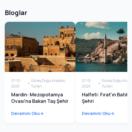
Bloglar
27-12-
Güney Doğu Anadolu
27-12-
Güney Doğu Anad
2025
Turları
2025
Turları
Mardin: Mezopotamya
Halfeti: Fırat'ın Batık
Ovası'na Bakan Taş Şehir
Şehri
Devamını Oku
Devamını Oku