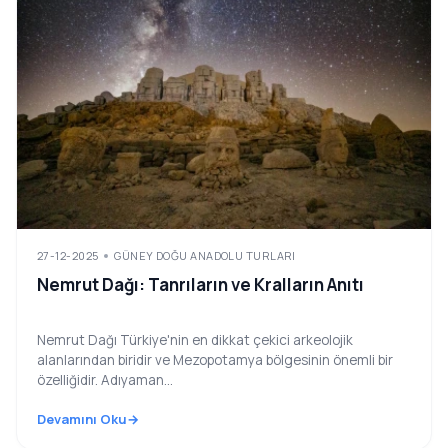
27-12-2025
GÜNEY DOĞU ANADOLU TURLARI
Nemrut Dağı: Tanrıların ve Kralların Anıtı
Nemrut Dağı Türkiye'nin en dikkat çekici arkeolojik
alanlarından biridir ve Mezopotamya bölgesinin önemli bir
özelliğidir. Adıyaman...
Devamını Oku