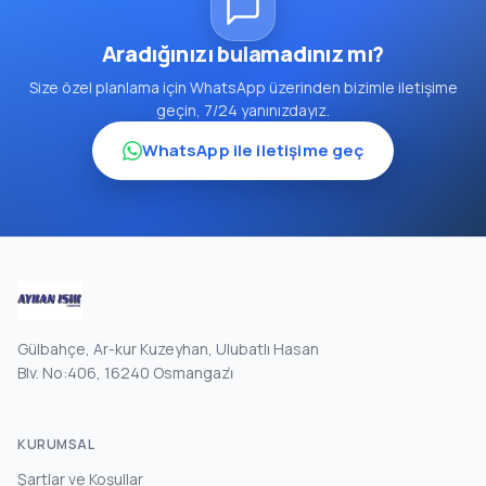
Aradığınızı bulamadınız mı?
Size özel planlama için WhatsApp üzerinden bizimle iletişime
geçin, 7/24 yanınızdayız.
WhatsApp ile iletişime geç
Gülbahçe, Ar-kur Kuzeyhan, Ulubatlı Hasan
Blv. No:406, 16240 Osmangazi̇
KURUMSAL
Şartlar ve Koşullar