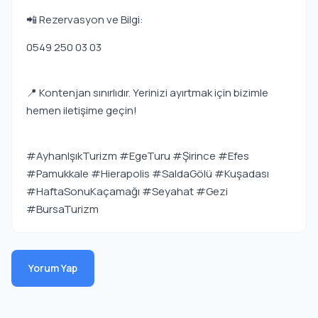
📲 Rezervasyon ve Bilgi:
0549 250 03 03
📍 Kontenjan sınırlıdır. Yerinizi ayırtmak için bizimle
hemen iletişime geçin!
#AyhanIşıkTurizm #EgeTuru #Şirince #Efes
#Pamukkale #Hierapolis #SaldaGölü #Kuşadası
#HaftaSonuKaçamağı #Seyahat #Gezi
#BursaTurizm
Yorum Yap