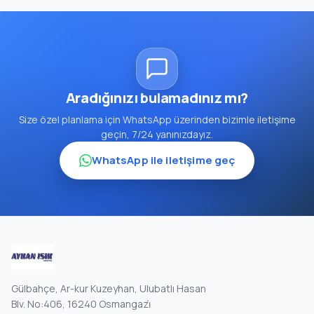
Aradığınızı bulamadınız mı?
Size özel planlama için WhatsApp üzerinden bizimle iletişime
geçin, 7/24 yanınızdayız.
WhatsApp ile iletişime geç
Gülbahçe, Ar-kur Kuzeyhan, Ulubatlı Hasan
Blv. No:406, 16240 Osmangazi̇