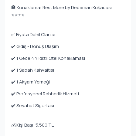
🏨 Konaklama: Rest More by Dedeman Kuşadası
⭐⭐⭐⭐
✅ Fiyata Dahil Olanlar
✔️ Gidiş - Dönüş Ulaşım
✔️ 1 Gece 4 Yıldızlı Otel Konaklaması
✔️ 1 Sabah Kahvaltısı
✔️ 1 Akşam Yemeği
✔️ Profesyonel Rehberlik Hizmeti
✔️ Seyahat Sigortası
💰 Kişi Başı: 5.500 TL