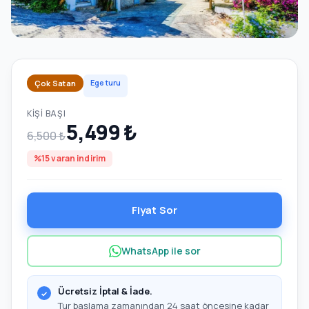
Ege turu
Çok Satan
KIŞI BAŞI
5,499 ₺
6,500 ₺
%15 varan indirim
Fiyat Sor
WhatsApp ile sor
Ücretsiz İptal & İade.
Tur başlama zamanından 24 saat öncesine kadar