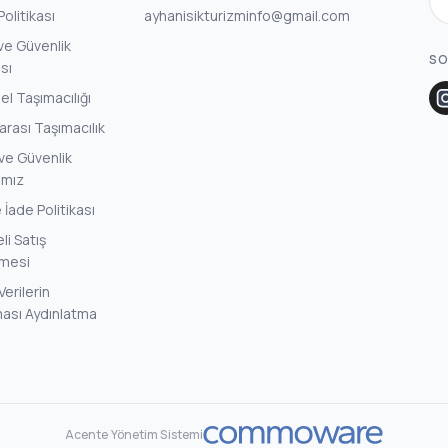
 Politikası
ayhanisikturizminfo@gmail.com
k ve Güvenlik
SO
ası
l Taşımacılığı
arası Taşımacılık
ve Güvenlik
amız
e İade Politikası
i Satış
mesi
Verilerin
ası Aydınlatma
Acente Yönetim Sistemi