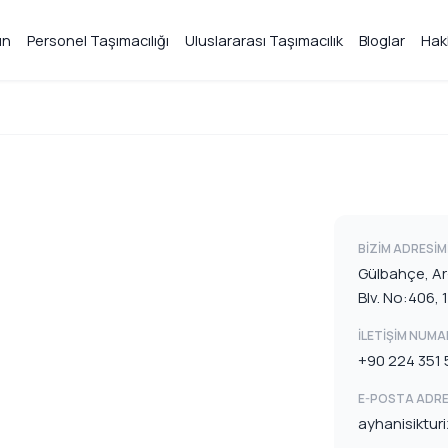
ın
Personel Taşımacılığı
Uluslararası Taşımacılık
Bloglar
Hak
BIZIM ADRESIM
Gülbahçe, Ar
Blv. No:406,
İLETIŞIM NUMA
+90 224 351 
E-POSTA ADRE
ayhanisiktu