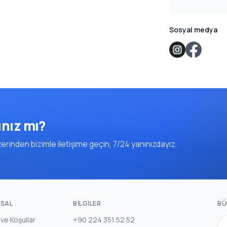
Sosyal medya
ınız mı?
rinden bizimle iletişime geçin, 7/24 yanınızdayız.
SAL
BILGILER
BÜ
 ve Koşullar
+90 224 351 52 52