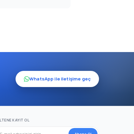
WhatsApp ile iletişime geç
LTENE KAYIT OL
Abone Ol