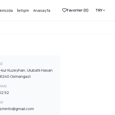
Favoriler (
0
)
TRY
kımızda
İletişim
Anasayfa
IZ
-kur Kuzeyhan, Ulubatlı Hasan
 16240 Osmangazi̇
RASI
52 52
SI
rizminfo@gmail.com