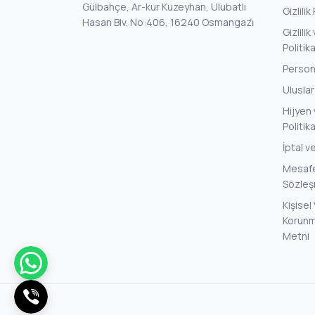
Gülbahçe, Ar-kur Kuzeyhan, Ulubatlı
Gizlilik
Hasan Blv. No:406, 16240 Osmangazi̇
Gizlili
Politik
Persone
Uluslar
Hijyen 
Politik
İptal v
Mesafel
Sözleş
Kişisel 
Korunm
Metni