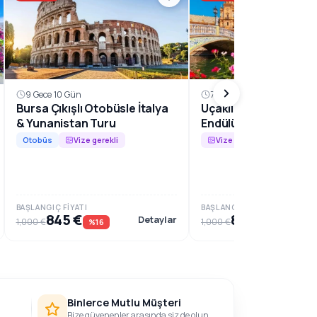
9 Gece 10 Gün
7 Gece 8 Gün
Bursa Çıkışlı Otobüsle İtalya
Uçaklı Büyük İspanya
& Yunanistan Turu
Endülüs Harikaları Tu
Otobüs
Vize gerekli
Vize gerekli
BAŞLANGIÇ FIYATI
BAŞLANGIÇ FIYATI
845 €
859 €
Detaylar
1,000 €
1,000 €
%16
%14
Binlerce Mutlu Müşteri
Bize güvenenler arasında siz de olun