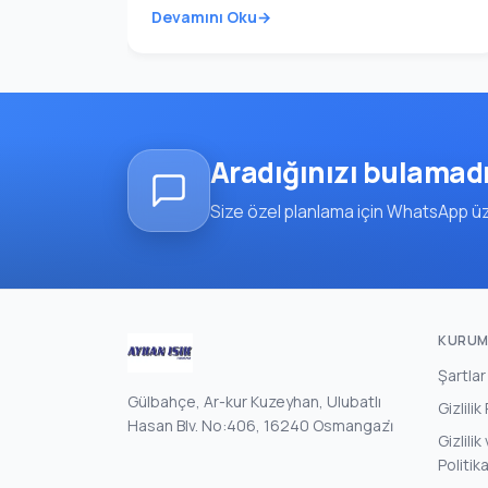
Devamını Oku
Aradığınızı bulamad
Size özel planlama için WhatsApp üze
KURUM
Şartlar
Gülbahçe, Ar-kur Kuzeyhan, Ulubatlı
Gizlilik
Hasan Blv. No:406, 16240 Osmangazi̇
Gizlili
Politik