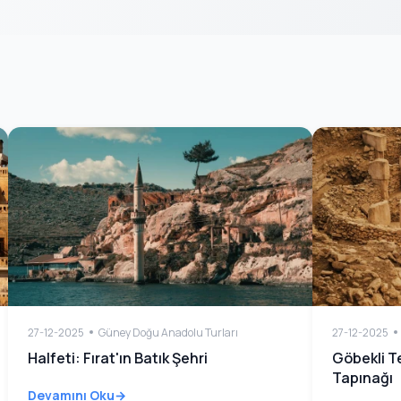
27-12-2025
Güney Doğu Anadolu Turları
27-12-2025
Halfeti: Fırat'ın Batık Şehri
Göbekli T
Tapınağı
Devamını Oku