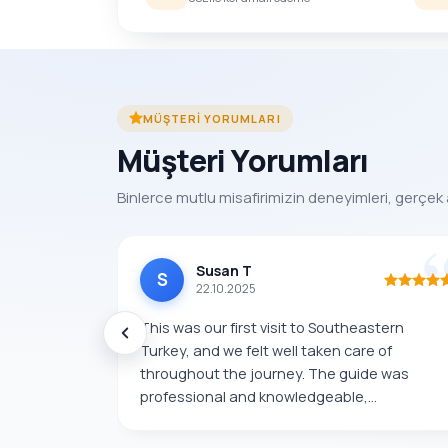
MÜŞTERI YORUMLARI
Müşteri Yorumları
Binlerce mutlu misafirimizin deneyimleri, gerçek 
Susan T
S
22.10.2025
This was our first visit to Southeastern
Turkey, and we felt well taken care of
throughout the journey. The guide was
professional and knowledgeable,...