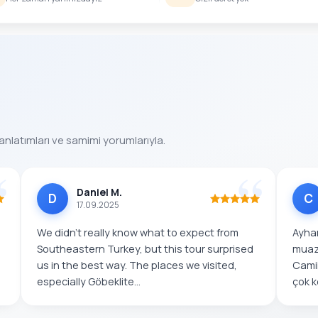
anlatımları ve samimi yorumlarıyla.
Daniel M.
D
C
17.09.2025
We didn’t really know what to expect from
Ayhan
Southeastern Turkey, but this tour surprised
muaz
us in the best way. The places we visited,
Camii
especially Göbeklite...
çok k