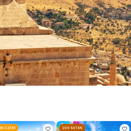
 Turları
nı konforlu ve planlı tur
oruz.
EK ÜZERE
ÇOK SATAN