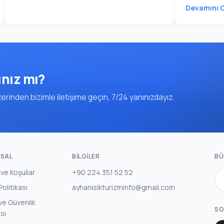
Devamını 
ınız mı?
rinden bizimle iletişime geçin, 7/24 yanınızdayız.
SAL
BILGILER
BÜ
 ve Koşullar
+90 224 351 52 52
 Politikası
ayhanisikturizminfo@gmail.com
k ve Güvenlik
SO
ası