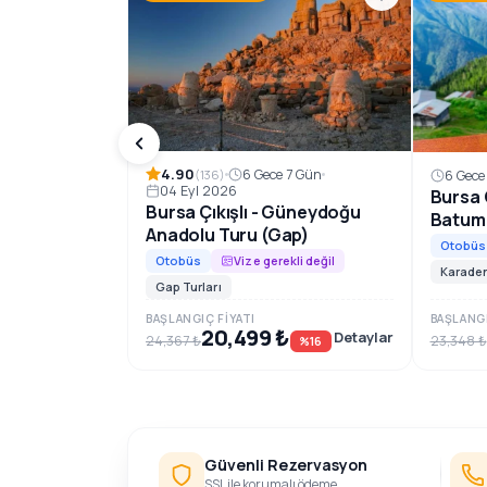
Rezervasyon ve Bilgi
4.90
6 Gece 7 Gün
(136)
6 Gece
04 Eyl 2026
Bursa Ç
Bursa Çıkışlı - Güneydoğu
Batum
Anadolu Turu (Gap)
Otobüs
Otobüs
Vize gerekli değil
Karaden
Gap Turları
BAŞLANGIÇ FIYATI
BAŞLANGI
20,499 ₺
Detaylar
24,367 ₺
23,348 ₺
%16
Güvenli Rezervasyon
SSL ile korumalı ödeme