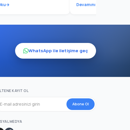
Oku
Devamını Oku
WhatsApp ile iletişime geç
LTENE KAYIT OL
Abone Ol
SYAL MEDYA