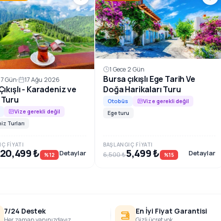
1 Gece 2 Gün
Bursa çıkışlı Ege Tarih Ve
 7 Gün
17 Ağu 2026
ıkışlı - Karadeniz ve
Doğa Harikaları Turu
 Turu
Otobüs
Vize gerekli değil
Vize gerekli değil
Ege turu
iz Turları
Ç FIYATI
BAŞLANGIÇ FIYATI
20,499 ₺
5,499 ₺
Detaylar
Detaylar
6,500 ₺
%12
%15
7/24 Destek
En İyi Fiyat Garantisi
Her zaman yanınızdayız
Gizli ücret yok