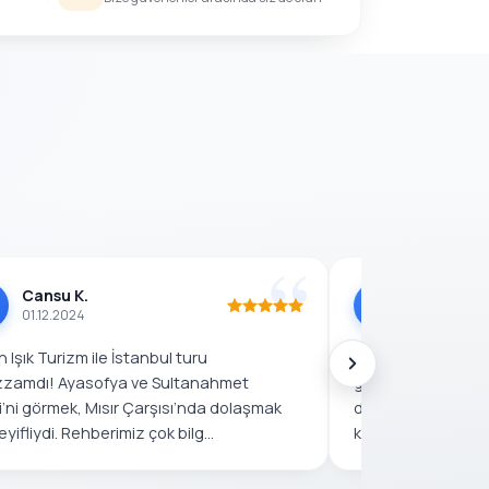
Cansu K.
Mustafa 
M
01.12.2024
25.11.2024
 Işık Turizm ile İstanbul turu
Bulgaristan’dan 
zamdı! Ayasofya ve Sultanahmet
gelerek Ayhan Işık
’ni görmek, Mısır Çarşısı’nda dolaşmak
deneyim yaşadım! 
eyifliydi. Rehberimiz çok bilg...
kadar düşünülmüşt