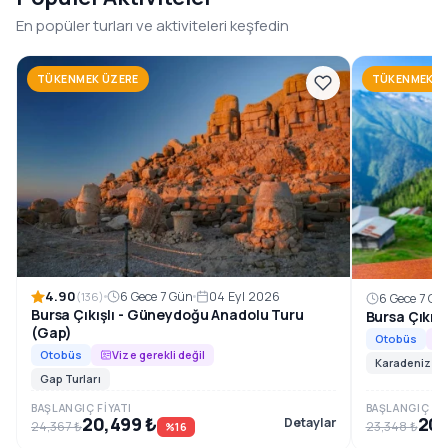
1996’dan beri, Güneydoğu Anadolu’nun en özel rotalarını
En popüler turları ve aktiviteleri keşfedin
konforlu ve planlı tur programlarıyla sizlerle
buluşturuyoruz.
TÜKENMEK ÜZERE
TÜKENMEK Ü
Rezervasyon ve Bilgi
4.90
6 Gece 7 Gün
04 Eyl 2026
(136)
6 Gece 7 Gü
Bursa Çıkışlı - Güneydoğu Anadolu Turu
Bursa Çıkış
(Gap)
Otobüs
Otobüs
Vize gerekli değil
Karadeniz Tur
Gap Turları
BAŞLANGIÇ FIYATI
BAŞLANGIÇ FIY
20,499 ₺
20,
Detaylar
24,367 ₺
23,348 ₺
%16