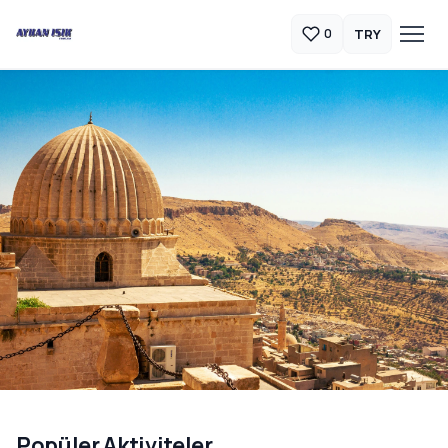
TRY
0
Güneydoğu Anadolu Turları
Popüler Aktiviteler