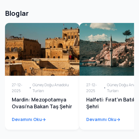
Bloglar
27-12-
Güney Doğu Anadolu
27-12-
Güney Doğu Anad
2025
Turları
2025
Turları
Mardin: Mezopotamya
Halfeti: Fırat'ın Batık
Ovası'na Bakan Taş Şehir
Şehri
Devamını Oku
Devamını Oku