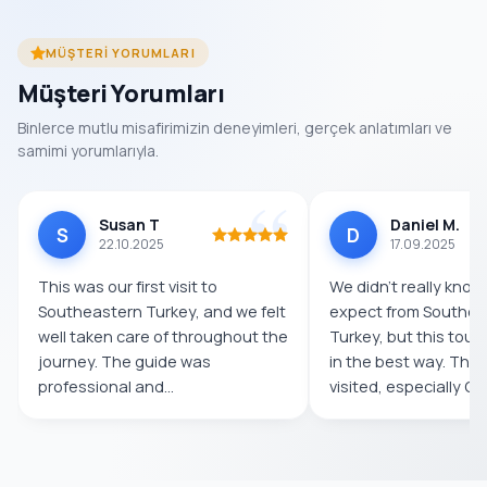
MÜŞTERI YORUMLARI
Müşteri Yorumları
Binlerce mutlu misafirimizin deneyimleri, gerçek anlatımları ve
samimi yorumlarıyla.
Susan T
Daniel M.
S
D
22.10.2025
17.09.2025
This was our first visit to
We didn’t really know
Southeastern Turkey, and we felt
expect from Southea
well taken care of throughout the
Turkey, but this tour
journey. The guide was
in the best way. The
professional and
visited, especially Göb
knowledgeable,...