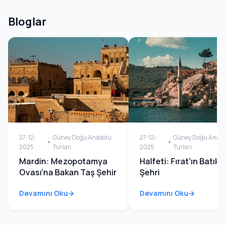
Bloglar
27-12-
Güney Doğu Anadolu
27-12-
Güney Doğu Anad
2025
Turları
2025
Turları
Mardin: Mezopotamya
Halfeti: Fırat'ın Batık
Ovası'na Bakan Taş Şehir
Şehri
Devamını Oku
Devamını Oku