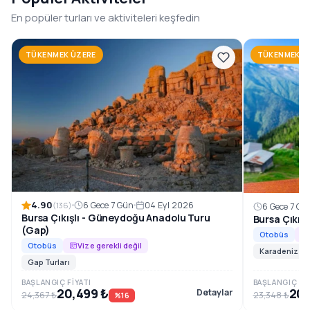
1996’dan beri, Güneydoğu Anadolu’nun en özel rotalarını
En popüler turları ve aktiviteleri keşfedin
konforlu ve planlı tur programlarıyla sizlerle
buluşturuyoruz.
TÜKENMEK ÜZERE
TÜKENMEK Ü
Rezervasyon ve Bilgi
4.90
6 Gece 7 Gün
04 Eyl 2026
(136)
6 Gece 7 Gü
Bursa Çıkışlı - Güneydoğu Anadolu Turu
Bursa Çıkış
(Gap)
Otobüs
Otobüs
Vize gerekli değil
Karadeniz Tur
Gap Turları
BAŞLANGIÇ FIYATI
BAŞLANGIÇ FIY
20,499 ₺
20,
Detaylar
24,367 ₺
23,348 ₺
%16