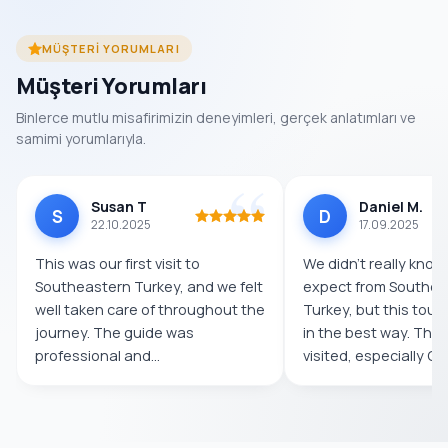
MÜŞTERI YORUMLARI
Müşteri Yorumları
Binlerce mutlu misafirimizin deneyimleri, gerçek anlatımları ve
samimi yorumlarıyla.
Susan T
Daniel M.
S
D
22.10.2025
17.09.2025
This was our first visit to
We didn’t really know
Southeastern Turkey, and we felt
expect from Southea
well taken care of throughout the
Turkey, but this tour
journey. The guide was
in the best way. The
professional and
visited, especially Göb
knowledgeable,...