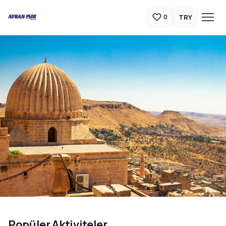
TRY
0
Güneydoğu Anadolu Turları
Popüler Aktiviteler