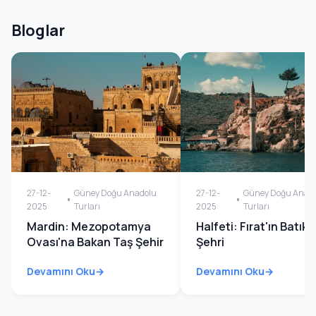
Bloglar
27-12-
Güney Doğu Anadolu
27-12-
Güney Doğu Anad
2025
Turları
2025
Turları
Mardin: Mezopotamya
Halfeti: Fırat'ın Batık
Ovası'na Bakan Taş Şehir
Şehri
Devamını Oku
Devamını Oku