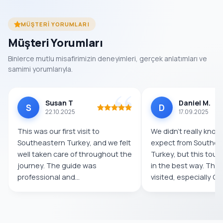
MÜŞTERI YORUMLARI
Müşteri Yorumları
Binlerce mutlu misafirimizin deneyimleri, gerçek anlatımları ve
samimi yorumlarıyla.
Susan T
Daniel M.
S
D
22.10.2025
17.09.2025
This was our first visit to
We didn’t really know
Southeastern Turkey, and we felt
expect from Southea
well taken care of throughout the
Turkey, but this tour
journey. The guide was
in the best way. The
professional and
visited, especially Göb
knowledgeable,...