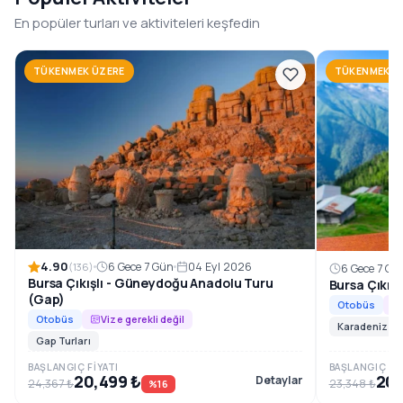
1996’dan beri, Güneydoğu Anadolu’nun en özel rotalarını
En popüler turları ve aktiviteleri keşfedin
konforlu ve planlı tur programlarıyla sizlerle
buluşturuyoruz.
TÜKENMEK ÜZERE
TÜKENMEK Ü
Rezervasyon ve Bilgi
4.90
6 Gece 7 Gün
04 Eyl 2026
(136)
6 Gece 7 Gü
Bursa Çıkışlı - Güneydoğu Anadolu Turu
Bursa Çıkış
(Gap)
Otobüs
Otobüs
Vize gerekli değil
Karadeniz Tur
Gap Turları
BAŞLANGIÇ FIYATI
BAŞLANGIÇ FIY
20,499 ₺
20,
Detaylar
24,367 ₺
23,348 ₺
%16