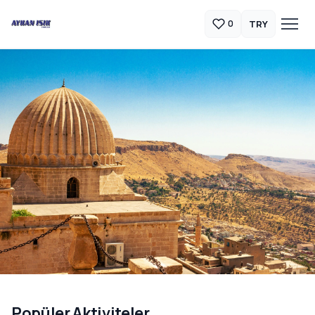
TRY
0
Güneydoğu Anadolu Turları
Popüler Aktiviteler