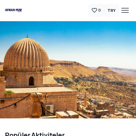
TRY
0
Güneydoğu Anadolu Turları
Popüler Aktiviteler