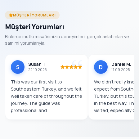
MÜŞTERI YORUMLARI
Müşteri Yorumları
Binlerce mutlu misafirimizin deneyimleri, gerçek anlatımları ve
samimi yorumlarıyla.
Susan T
Daniel M.
S
D
22.10.2025
17.09.2025
This was our first visit to
We didn’t really know
Southeastern Turkey, and we felt
expect from Southea
well taken care of throughout the
Turkey, but this tour
journey. The guide was
in the best way. The
professional and
visited, especially Göb
knowledgeable,...