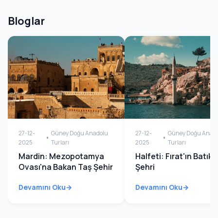
Bloglar
27-12-
Güney Doğu Anadolu
27-12-
Güney Doğu Anad
2025
Turları
2025
Turları
Mardin: Mezopotamya
Halfeti: Fırat'ın Batık
Ovası'na Bakan Taş Şehir
Şehri
Devamını Oku
Devamını Oku