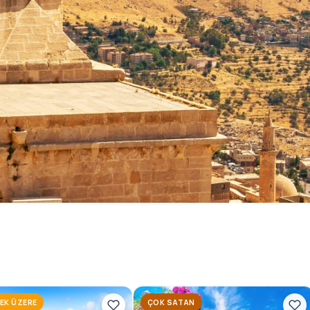
 Turları
nı konforlu ve planlı tur
oruz.
EK ÜZERE
ÇOK SATAN