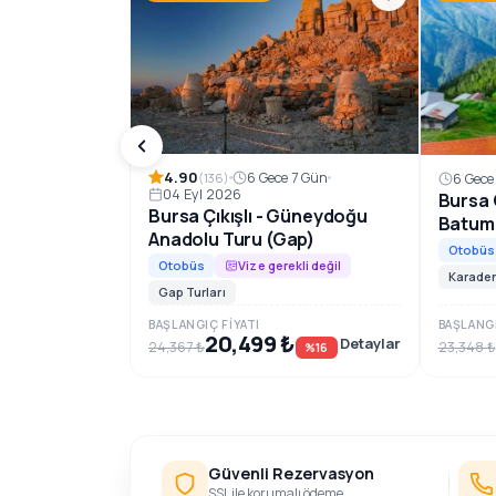
Rezervasyon ve Bilgi
4.90
6 Gece 7 Gün
(136)
6 Gece
04 Eyl 2026
Bursa Ç
Bursa Çıkışlı - Güneydoğu
Batum
Anadolu Turu (Gap)
Otobüs
Otobüs
Vize gerekli değil
Karaden
Gap Turları
BAŞLANGIÇ FIYATI
BAŞLANGI
20,499 ₺
Detaylar
24,367 ₺
23,348 ₺
%16
Güvenli Rezervasyon
SSL ile korumalı ödeme