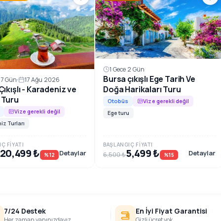
1 Gece 2 Gün
Bursa çıkışlı Ege Tarih Ve
 7 Gün
17 Ağu 2026
ıkışlı - Karadeniz ve
Doğa Harikaları Turu
 Turu
Otobüs
Vize gerekli değil
Vize gerekli değil
Ege turu
iz Turları
Ç FIYATI
BAŞLANGIÇ FIYATI
20,499 ₺
5,499 ₺
Detaylar
Detaylar
6,500 ₺
%12
%15
7/24 Destek
En İyi Fiyat Garantisi
Her zaman yanınızdayız
Gizli ücret yok