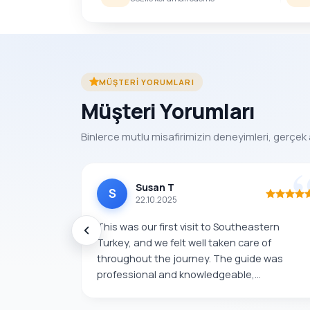
MÜŞTERI YORUMLARI
Müşteri Yorumları
Binlerce mutlu misafirimizin deneyimleri, gerçek 
Susan T
S
22.10.2025
This was our first visit to Southeastern
Turkey, and we felt well taken care of
throughout the journey. The guide was
professional and knowledgeable,...