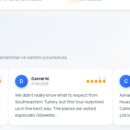
anlatımları ve samimi yorumlarıyla.
Daniel M.
D
C
17.09.2025
We didn’t really know what to expect from
Ayhan
Southeastern Turkey, but this tour surprised
muaz
us in the best way. The places we visited,
Camii
especially Göbeklite...
çok k