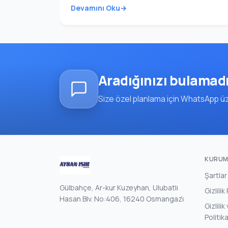
Devamını Oku
Aradığınızı bulamad
Size özel planlama için WhatsApp üze
KURUM
Şartlar
Gülbahçe, Ar-kur Kuzeyhan, Ulubatlı
Gizlilik
Hasan Blv. No:406, 16240 Osmangazi̇
Gizlili
Politik