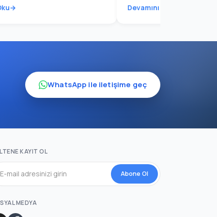
Oku
Devamını Oku
WhatsApp ile iletişime geç
LTENE KAYIT OL
Abone Ol
SYAL MEDYA