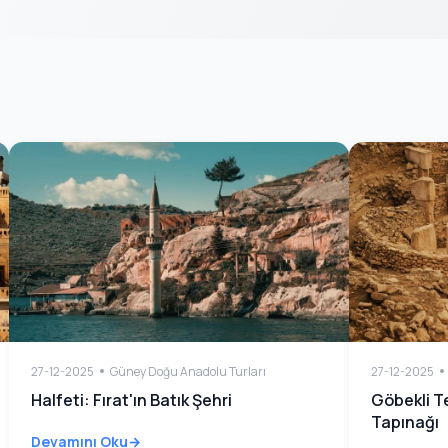
27-12-2025
Güney Doğu Anadolu Turları
27-12-2025
Halfeti: Fırat'ın Batık Şehri
Göbekli T
Tapınağı
Devamını Oku