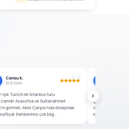
Cansu K.
Mustafa 
M
01.12.2024
25.11.2024
 Işık Turizm ile İstanbul turu
Bulgaristan’dan 
zamdı! Ayasofya ve Sultanahmet
gelerek Ayhan Işık
’ni görmek, Mısır Çarşısı’nda dolaşmak
deneyim yaşadım! 
eyifliydi. Rehberimiz çok bilg...
kadar düşünülmüşt