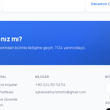
Devamını 
ınız mı?
rinden bizimle iletişime geçin, 7/24 yanınızdayız.
SAL
BILGILER
BÜ
 ve Koşullar
+90 224 351 52 52
 Politikası
ayhanisikturizminfo@gmail.com
k ve Güvenlik
SO
ası