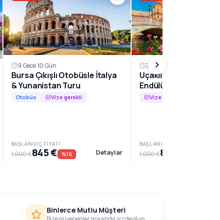
9 Gece 10 Gün
7 Gece 8 Gün
Bursa Çıkışlı Otobüsle İtalya
Uçaklı Büyük İspanya
& Yunanistan Turu
Endülüs Harikaları Tu
Otobüs
Vize gerekli
Vize gerekli
BAŞLANGIÇ FIYATI
BAŞLANGIÇ FIYATI
845 €
859 €
Detaylar
1,000 €
1,000 €
%16
%14
Binlerce Mutlu Müşteri
Bize güvenenler arasında siz de olun