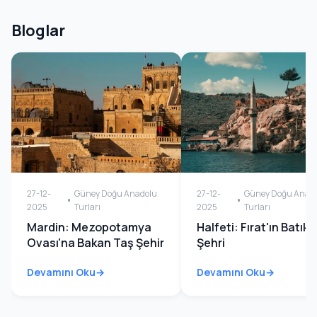
Bloglar
27-12-
Güney Doğu Anadolu
27-12-
Güney Doğu Anad
2025
Turları
2025
Turları
Mardin: Mezopotamya
Halfeti: Fırat'ın Batık
Ovası'na Bakan Taş Şehir
Şehri
Devamını Oku
Devamını Oku