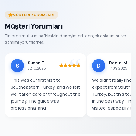
MÜŞTERI YORUMLARI
Müşteri Yorumları
Binlerce mutlu misafirimizin deneyimleri, gerçek anlatımları ve
samimi yorumlarıyla.
Susan T
Daniel M.
S
D
22.10.2025
17.09.2025
This was our first visit to
We didn’t really know
Southeastern Turkey, and we felt
expect from Southea
well taken care of throughout the
Turkey, but this tour
journey. The guide was
in the best way. The
professional and
visited, especially Göb
knowledgeable,...