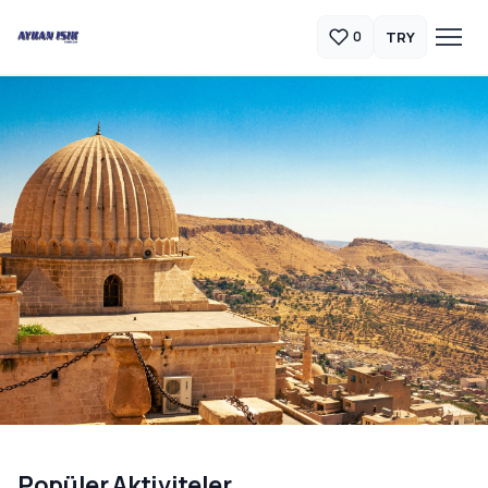
TRY
0
Güneydoğu Anadolu Turları
Popüler Aktiviteler