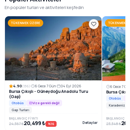
1996’dan beri, Güneydoğu Anadolu’nun en özel rotalarını
En popüler turları ve aktiviteleri keşfedin
konforlu ve planlı tur programlarıyla sizlerle
buluşturuyoruz.
TÜKENMEK ÜZERE
TÜKENMEK Ü
Rezervasyon ve Bilgi
4.90
6 Gece 7 Gün
04 Eyl 2026
(136)
6 Gece 7 Gü
Bursa Çıkışlı - Güneydoğu Anadolu Turu
Bursa Çıkış
(Gap)
Otobüs
Otobüs
Vize gerekli değil
Karadeniz Tur
Gap Turları
BAŞLANGIÇ FIYATI
BAŞLANGIÇ FIY
20,499 ₺
20,
Detaylar
24,367 ₺
23,348 ₺
%16