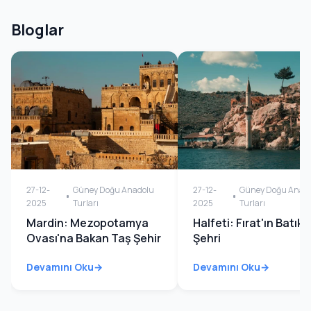
Bloglar
27-12-
Güney Doğu Anadolu
27-12-
Güney Doğu Anad
2025
Turları
2025
Turları
Mardin: Mezopotamya
Halfeti: Fırat'ın Batık
Ovası'na Bakan Taş Şehir
Şehri
Devamını Oku
Devamını Oku