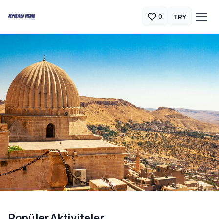
TRY
0
Güneydoğu Anadolu Turları
Popüler Aktiviteler