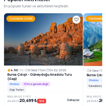
1996’dan beri, Güneydoğu Anadolu’nun en özel rotalarını
En popüler turları ve aktiviteleri keşfedin
konforlu ve planlı tur programlarıyla sizlerle
buluşturuyoruz.
TÜKENMEK ÜZERE
TÜKENMEK Ü
Rezervasyon ve Bilgi
4.90
6 Gece 7 Gün
04 Eyl 2026
(136)
6 Gece 7 Gü
Bursa Çıkışlı - Güneydoğu Anadolu Turu
Bursa Çıkış
(Gap)
Otobüs
Otobüs
Vize gerekli değil
Karadeniz Tur
Gap Turları
BAŞLANGIÇ FIYATI
BAŞLANGIÇ FIY
20,499 ₺
20,
Detaylar
24,367 ₺
23,348 ₺
%16