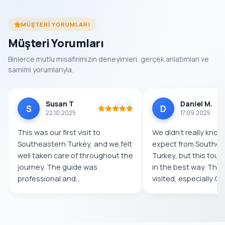
MÜŞTERI YORUMLARI
Müşteri Yorumları
Binlerce mutlu misafirimizin deneyimleri, gerçek anlatımları ve
samimi yorumlarıyla.
Susan T
Daniel M.
S
D
22.10.2025
17.09.2025
This was our first visit to
We didn’t really know
Southeastern Turkey, and we felt
expect from Southea
well taken care of throughout the
Turkey, but this tour
journey. The guide was
in the best way. The
professional and
visited, especially Göb
knowledgeable,...