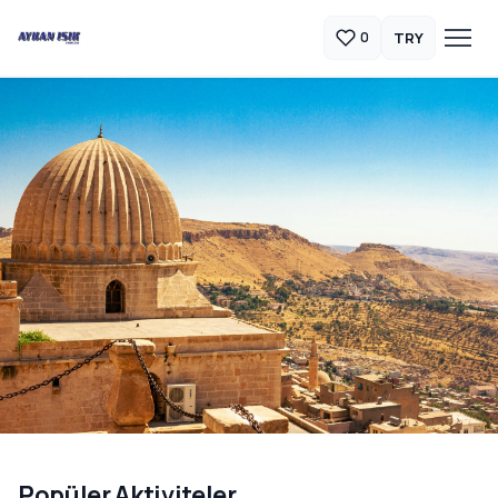
TRY
0
Güneydoğu Anadolu Turları
Popüler Aktiviteler