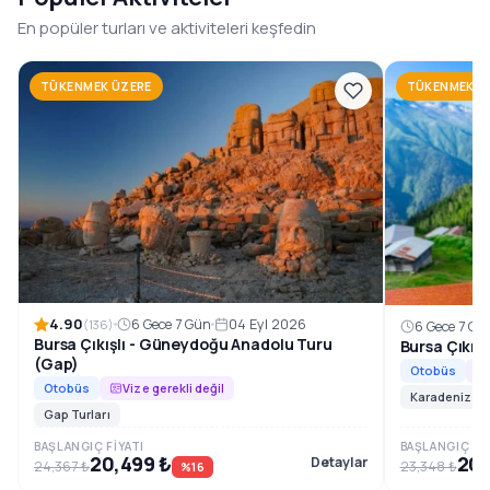
1996’dan beri, Güneydoğu Anadolu’nun en özel rotalarını
En popüler turları ve aktiviteleri keşfedin
konforlu ve planlı tur programlarıyla sizlerle
buluşturuyoruz.
TÜKENMEK ÜZERE
TÜKENMEK Ü
Rezervasyon ve Bilgi
4.90
6 Gece 7 Gün
04 Eyl 2026
(136)
6 Gece 7 Gü
Bursa Çıkışlı - Güneydoğu Anadolu Turu
Bursa Çıkış
(Gap)
Otobüs
Otobüs
Vize gerekli değil
Karadeniz Tur
Gap Turları
BAŞLANGIÇ FIYATI
BAŞLANGIÇ FIY
20,499 ₺
20,
Detaylar
24,367 ₺
23,348 ₺
%16