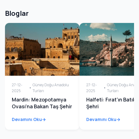
Bloglar
27-12-
Güney Doğu Anadolu
27-12-
Güney Doğu Anad
2025
Turları
2025
Turları
Mardin: Mezopotamya
Halfeti: Fırat'ın Batık
Ovası'na Bakan Taş Şehir
Şehri
Devamını Oku
Devamını Oku