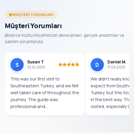
MÜŞTERI YORUMLARI
Müşteri Yorumları
Binlerce mutlu misafirimizin deneyimleri, gerçek anlatımları ve
samimi yorumlarıyla.
Susan T
Daniel M.
S
D
22.10.2025
17.09.2025
This was our first visit to
We didn’t really know
Southeastern Turkey, and we felt
expect from Southea
well taken care of throughout the
Turkey, but this tour
journey. The guide was
in the best way. The
professional and
visited, especially Göb
knowledgeable,...