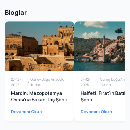
Bloglar
27-12-
Güney Doğu Anadolu
27-12-
Güney Doğu Anad
2025
Turları
2025
Turları
Mardin: Mezopotamya
Halfeti: Fırat'ın Batık
Ovası'na Bakan Taş Şehir
Şehri
Devamını Oku
Devamını Oku