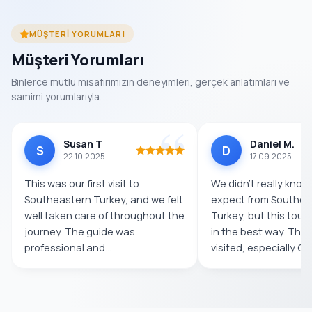
MÜŞTERI YORUMLARI
Müşteri Yorumları
Binlerce mutlu misafirimizin deneyimleri, gerçek anlatımları ve
samimi yorumlarıyla.
Susan T
Daniel M.
S
D
22.10.2025
17.09.2025
This was our first visit to
We didn’t really know
Southeastern Turkey, and we felt
expect from Southea
well taken care of throughout the
Turkey, but this tour
journey. The guide was
in the best way. The
professional and
visited, especially Göb
knowledgeable,...