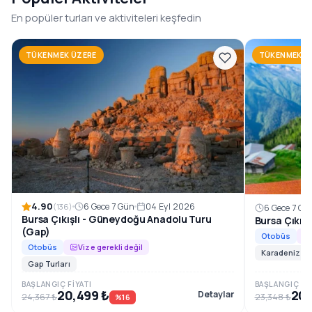
1996’dan beri, Güneydoğu Anadolu’nun en özel rotalarını
En popüler turları ve aktiviteleri keşfedin
konforlu ve planlı tur programlarıyla sizlerle
buluşturuyoruz.
TÜKENMEK ÜZERE
TÜKENMEK Ü
Rezervasyon ve Bilgi
4.90
6 Gece 7 Gün
04 Eyl 2026
(136)
6 Gece 7 Gü
Bursa Çıkışlı - Güneydoğu Anadolu Turu
Bursa Çıkış
(Gap)
Otobüs
Otobüs
Vize gerekli değil
Karadeniz Tur
Gap Turları
BAŞLANGIÇ FIYATI
BAŞLANGIÇ FIY
20,499 ₺
20,
Detaylar
24,367 ₺
23,348 ₺
%16