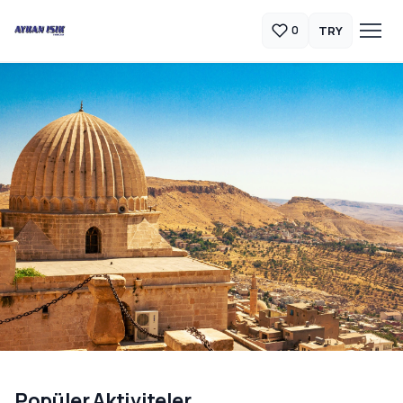
TRY
0
Güneydoğu Anadolu Turları
Popüler Aktiviteler