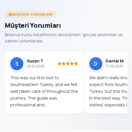
MÜŞTERI YORUMLARI
Müşteri Yorumları
Binlerce mutlu misafirimizin deneyimleri, gerçek anlatımları ve
samimi yorumlarıyla.
Susan T
Daniel M.
S
D
22.10.2025
17.09.2025
This was our first visit to
We didn’t really know
Southeastern Turkey, and we felt
expect from Southea
well taken care of throughout the
Turkey, but this tour
journey. The guide was
in the best way. The
professional and
visited, especially Göb
knowledgeable,...