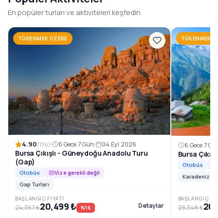
1996’dan beri, Güneydoğu Anadolu’nun en özel rotalarını
En popüler turları ve aktiviteleri keşfedin
konforlu ve planlı tur programlarıyla sizlerle
buluşturuyoruz.
TÜKENMEK ÜZERE
TÜKENMEK Ü
Rezervasyon ve Bilgi
4.90
6 Gece 7 Gün
04 Eyl 2026
(136)
6 Gece 7 Gü
Bursa Çıkışlı - Güneydoğu Anadolu Turu
Bursa Çıkış
(Gap)
Otobüs
Otobüs
Vize gerekli değil
Karadeniz Tur
Gap Turları
BAŞLANGIÇ FIYATI
BAŞLANGIÇ FIY
20,499 ₺
20,
Detaylar
24,367 ₺
23,348 ₺
%16