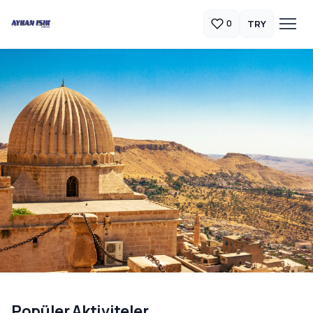
TRY
0
Güneydoğu Anadolu Turları
Popüler Aktiviteler