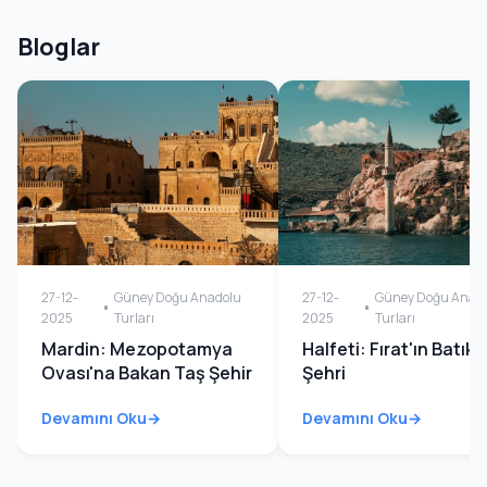
Bloglar
27-12-
Güney Doğu Anadolu
27-12-
Güney Doğu Anad
2025
Turları
2025
Turları
Mardin: Mezopotamya
Halfeti: Fırat'ın Batık
Ovası'na Bakan Taş Şehir
Şehri
Devamını Oku
Devamını Oku